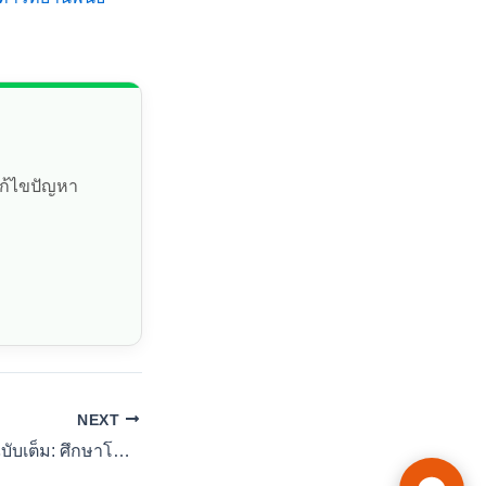
แก้ไขปัญหา
NEXT
เปิดกรุวิทยานิพนธ์ฉบับเต็ม: ศึกษาโครงสร้างจริง