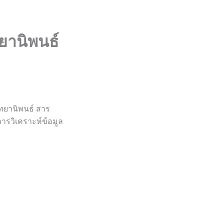
ทยานิพนธ์
ิทยานิพนธ์ สาร
การวิเคราะห์ข้อมูล