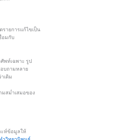
นดรายการแก้ไขเป็น
ื่อมกับ
ศัพท์เฉพาะ รูป
บบสอบถามหลาย
่าเดิม
ามสม่ำเสมอของ
ะห์ข้อมูลให้
ทำวิทยานิพนธ์