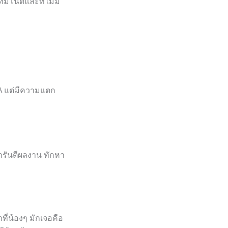
มีโน้ตและที่ไม่มี
PA แต่มีความแตก
ารันตีผลงาน ทักหา
ที่น้องๆ มักเจอคือ