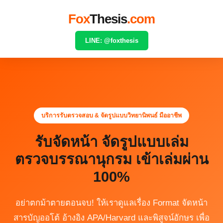
Skip
Fox
Thesis
.com
to
content
LINE: @foxthesis
บริการรับตรวจสอบ & จัดรูปแบบวิทยานิพนธ์ มืออาชีพ
รับจัดหน้า จัดรูปแบบเล่ม
ตรวจบรรณานุกรม เข้าเล่มผ่าน
100%
อย่าตกม้าตายตอนจบ! ให้เราดูแลเรื่อง Format จัดหน้า
สารบัญออโต้ อ้างอิง APA/Harvard และพิสูจน์อักษร เพื่อ