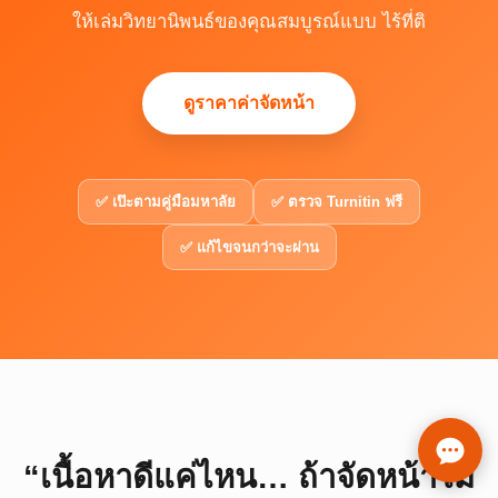
รับตรวจสอบ & จัดรูปแบบ
ให้เล่มวิทยานิพนธ์ของคุณสมบูรณ์แบบ ไร้ที่ติ
ดูราคาค่าจัดหน้า
✅ เป๊ะตามคู่มือมหาลัย
✅ ตรวจ Turnitin ฟรี
✅ แก้ไขจนกว่าจะผ่าน
“เนื้อหาดีแค่ไหน… ถ้าจัดหน้าไม่