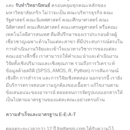
และ
รับทำวิทยานิพนธ์
ครอบคลุมทุกคณะหลักของ
มหาวิทยาลัยเกริก ไม่ว่าจะเป็น คณะบริหารธุรกิจ คณะ
รัฐศาสตร์ คณะนิเทศศาสตร์ คณะศึกษาศาสตร์ คณะ
นิติศาสตร์ คณะศิลปศาสตร์ คณะเศรษฐศาสตร์ หรือคณะ
เทคโนโลยีสารสนเทศ ทีมที่ปรึกษาของเราประกอบด้วยผู้
เชี่ยวชาญเฉพาะด้านในแต่ละสาขา ที่มีประสบการณ์ตรงใน
การดำเนินงานวิจัยและเข้าใจแนวทางวิชาการของแต่ละ
คณะอย่างลึกซึ้ง เราสามารถให้คำแนะนำและดำเนินงาน
วิจัยทั้งเชิงปริมาณและเชิงคุณภาพ รวมถึงการวิเคราะห์
ข้อมูลด้วยสถิติ (SPSS, AMOS, R, Python) การสัมภาษณ์
เชิงลึก การสำรวจ และการวิจัยเชิงทดลอง นอกจากนี้ เรายัง
มีบริการตรวจสอบความถูกต้องของเนื้อหา แก้ไขงานตาม
ข้อเสนอแนะของอาจารย์ ตลอดจนการจัดรูปแบบเอกสารให้
เป็นไปตามมาตรฐานของแต่ละคณะอย่างครบถ้วน
ความสำเร็จและมาตรฐาน E-E-A-T
ตลอดระยะเวลากว่า 12 ปี foxthesis.com ได้รับความไว้