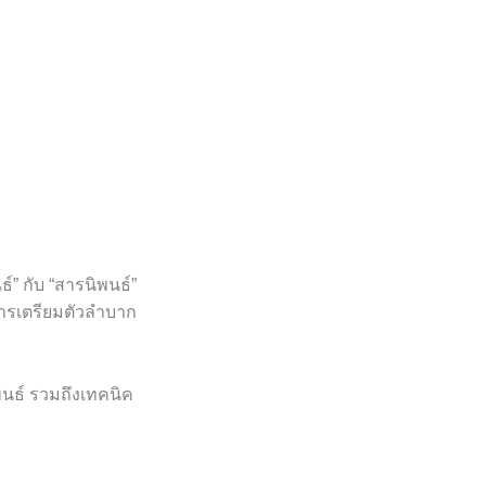
ธ์” กับ “สารนิพนธ์”
การเตรียมตัวลำบาก
พนธ์ รวมถึงเทคนิค