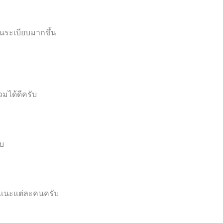
็นระเบียบมากขึ้น
มได้ดีครับ
ับ
อแนะแต่ละคนครับ