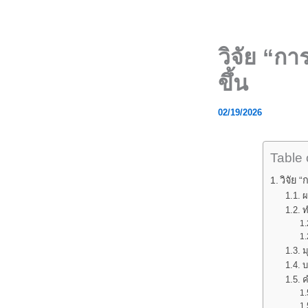
Skip
to
content
วิจัย “กา
ขึ้น
02/19/2026
Table 
วิจัย 
ผ
ท
ม
บ
ค