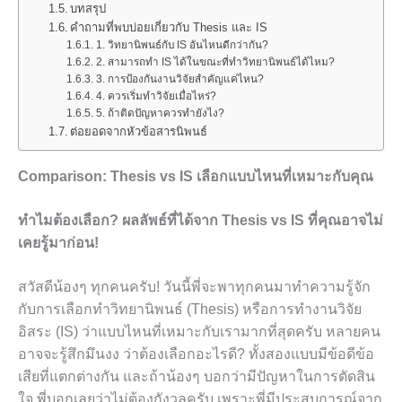
บทสรุป
คำถามที่พบบ่อยเกี่ยวกับ Thesis และ IS
1. วิทยานิพนธ์กับ IS อันไหนดีกว่ากัน?
2. สามารถทำ IS ได้ในขณะที่ทำวิทยานิพนธ์ได้ไหม?
3. การป้องกันงานวิจัยสำคัญแค่ไหน?
4. ควรเริ่มทำวิจัยเมื่อไหร่?
5. ถ้าติดปัญหาควรทำยังไง?
ต่อยอดจากหัวข้อสารนิพนธ์
Comparison: Thesis vs IS เลือกแบบไหนที่เหมาะกับคุณ
ทำไมต้องเลือก? ผลลัพธ์ที่ได้จาก Thesis vs IS ที่คุณอาจไม่
เคยรู้มาก่อน!
สวัสดีน้องๆ ทุกคนครับ! วันนี้พี่จะพาทุกคนมาทำความรู้จัก
กับการเลือกทำวิทยานิพนธ์ (Thesis) หรือการทำงานวิจัย
อิสระ (IS) ว่าแบบไหนที่เหมาะกับเรามากที่สุดครับ หลายคน
อาจจะรู้สึกมึนงง ว่าต้องเลือกอะไรดี? ทั้งสองแบบมีข้อดีข้อ
เสียที่แตกต่างกัน และถ้าน้องๆ บอกว่ามีปัญหาในการตัดสิน
ใจ พี่บอกเลยว่าไม่ต้องกังวลครับ เพราะพี่มีประสบการณ์จาก