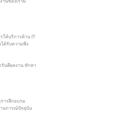
้งานของเรามี
รให้บริการด้าน IT
าได้รับความพึง
ารันตีผลงาน ทักหา
ำการฝึกอบรม
านการณ์ปัจจุบัน