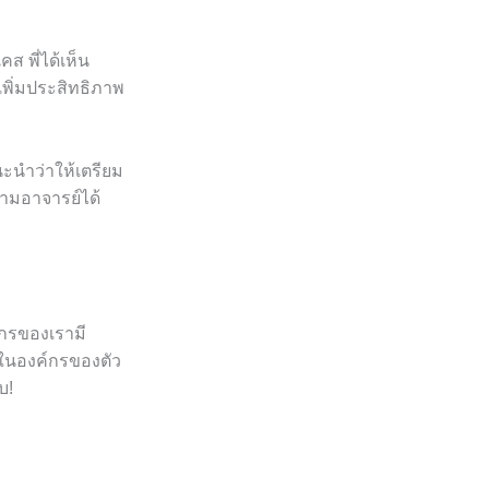
ส พี่ได้เห็น
พิ่มประสิทธิภาพ
นะนำว่าให้เตรียม
ามอาจารย์ได้
กรของเรามี
้ในองค์กรของตัว
บ!