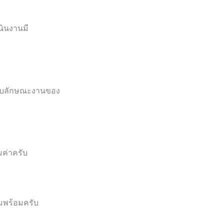
นินงานมี
กับลักษณะงานของ
มค่าครับ
มพร้อมครับ