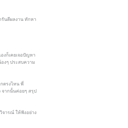
ารันตีผลงาน ทักหา
่เองก็เคยเจอปัญหา
ห้น้องๆ ประสบความ
ากตรงไหน พี่
 จากนั้นค่อยๆ สรุป
ิจารณ์ ให้ฟังอย่าง