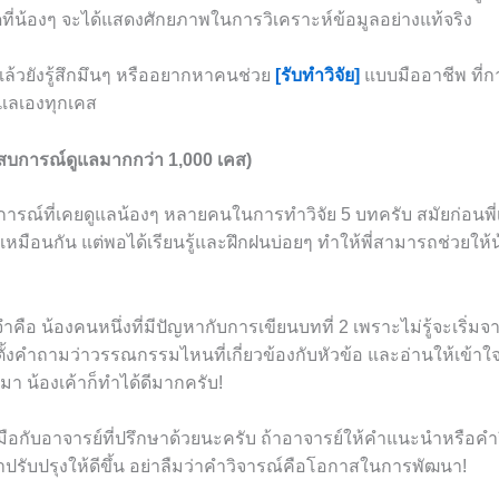
ุดที่น้องๆ จะได้แสดงศักยภาพในการวิเคราะห์ข้อมูลอย่างแท้จริง
แล้วยังรู้สึกมึนๆ หรืออยากหาคนช่วย
[รับทำวิจัย]
แบบมืออาชีพ ที่ก
ดูแลเองทุกเคส
ะสบการณ์ดูแลมากกว่า 1,000 เคส)
ารณ์ที่เคยดูแลน้องๆ หลายคนในการทำวิจัย 5 บทครับ สมัยก่อนพี
ยากเหมือนกัน แต่พอได้เรียนรู้และฝึกฝนบ่อยๆ ทำให้พี่สามารถช่วยใ
จำคือ น้องคนหนึ่งที่มีปัญหากับการเขียนบทที่ 2 เพราะไม่รู้จะเริ่มจ
้งคำถามว่าวรรณกรรมไหนที่เกี่ยวข้องกับหัวข้อ และอ่านให้เข้าใจ
 น้องเค้าก็ทำได้ดีมากครับ!
บมือกับอาจารย์ที่ปรึกษาด้วยนะครับ ถ้าอาจารย์ให้คำแนะนำหรือคำว
ปรับปรุงให้ดีขึ้น อย่าลืมว่าคำวิจารณ์คือโอกาสในการพัฒนา!