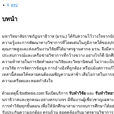
สรุป
บทนำ
มหาวิทยาลัยราชภัฏนราธิวาส (มรน.) ได้รับความไว้วางใจจากน
ความรู้และการพัฒนาทางวิชาการที่โดดเด่นในภูมิภาคใต้ของประ
คุณภาพสูงและส่งเสริมงานวิจัยที่ได้มาตรฐานสากล มรน. จึงมีคว
ประสบการณ์และเครือข่ายวิชาการที่กว้างขวาง อย่างไรก็ดี นั
ความท้าทายในการจัดทำผลงานวิจัยและวิทยานิพนธ์ ไม่ว่าจะเ
งานวิจัย การจัดการข้อมูล การอ้างอิงที่ถูกต้อง หรือแม้แต่กา
เหล่านี้ส่งผลให้หลายคนต้องเผชิญความล่าช้า เสียโอกาสในกา
ความเครียดและหมดกำลังใจ
ด้วยเหตุนี้ foxthesis.com จึงเปิดบริการ
รับทำวิจัย
และ
รับทำวิทย
นราธิวาสและทุกคณะอย่างครบวงจร มีทีมงานผู้เชี่ยวชาญเฉพาะท
การทำวิจัยทุกขั้นตอน เพื่อให้นักศึกษาสามารถจบการศึกษาได้
รับประกันความถูกต้อง ครบถ้วน สอดคล้องกับมาตรฐานวิชากา