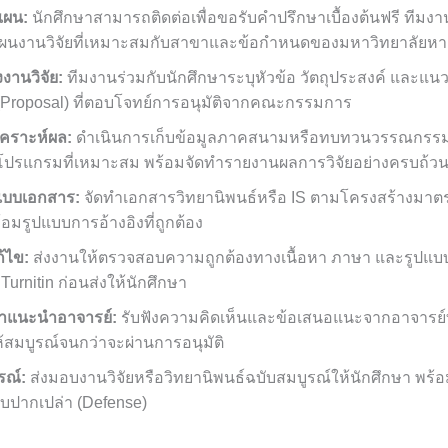
แผน:
นักศึกษาสามารถติดต่อเพื่อขอรับคำปรึกษาเบื้องต้นฟรี ทีมงา
นงานวิจัยที่เหมาะสมกับสาขาและข้อกำหนดของมหาวิทยาลัยหา
านวิจัย:
ทีมงานร่วมกับนักศึกษาระบุหัวข้อ วัตถุประสงค์ และแน
(Proposal) ที่ตอบโจทย์การอนุมัติจากคณะกรรมการ
เคราะห์ผล:
ดำเนินการเก็บข้อมูลภาคสนามหรือทบทวนวรรณกรรม ว
โปรแกรมที่เหมาะสม พร้อมจัดทำรายงานผลการวิจัยอย่างครบถ้ว
ปแบบเอกสาร:
จัดทำเอกสารวิทยานิพนธ์หรือ IS ตามโครงสร้างมา
อมรูปแบบการอ้างอิงที่ถูกต้อง
้ไข:
ส่งงานให้ตรวจสอบความถูกต้องทางเนื้อหา ภาษา และรูปแบ
Turnitin ก่อนส่งให้นักศึกษา
ำแนะนำอาจารย์:
รับฟังความคิดเห็นและข้อเสนอแนะจากอาจารย์ท
้สมบูรณ์จนกว่าจะผ่านการอนุมัติ
รณ์:
ส่งมอบงานวิจัยหรือวิทยานิพนธ์ฉบับสมบูรณ์ให้นักศึกษา พ
บปากเปล่า (Defense)