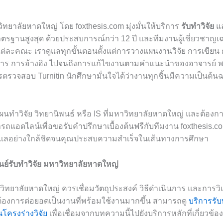
วิทยาลัยหาดใหญ่ โดย foxthesis.com มุ่งมั่นให้บริการ
รับทำวิจัย
แ
ตรฐานสูงสุด ด้วยประสบการณ์กว่า 12 ปี และทีมงานผู้เชี่ยวชาญเฉ
่ละคณะ เราดูแลทุกขั้นตอนตั้งแต่การวางแผนงานวิจัย การเขียน ก
าร การอ้างอิง ไปจนถึงการแก้ไขงานตามคำแนะนำของอาจารย์ พร
รตรวจสอบ Turnitin นักศึกษามั่นใจได้ว่างานทุกชิ้นมีความเป็นต้น
นทำวิจัย วิทยานิพนธ์ หรือ IS ที่มหาวิทยาลัยหาดใหญ่ และต้องก
ถแอดไลน์เพื่อขอรับคำปรึกษาเบื้องต้นฟรีกับทีมงาน foxthesis.com 
แลอย่างใกล้ชิดจนคุณประสบความสำเร็จในเส้นทางการศึกษา
นย์รับทำวิจัย มหาวิทยาลัยหาดใหญ่
าวิทยาลัยหาดใหญ่ ควรเชื่อมวัตถุประสงค์ วิธีดำเนินการ และการวิ
้องการต่อยอดเป็นงานที่พร้อมใช้งานมากขึ้น สามารถดู
บริการรับ
นโครงร่างวิจัย
เพื่อเชื่อมจากบทความนี้ไปยังบริการหลักที่เกี่ยวข้อง