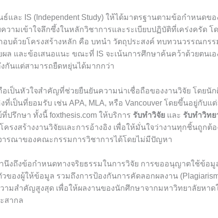
นธ์และ IS (Independent Study) ให้ได้มาตรฐานตามข้อกำหนดขอ
ความเข้าใจลึกซึ้งในหลักวิชาการและระเบียบปฏิบัติที่เคร่งครัด โด
กอบด้วยโครงสร้างหลัก คือ บทนำ วัตถุประสงค์ ทบทวนวรรณกรรม ร
ยผล และข้อเสนอแนะ ขณะที่ IS จะเน้นการศึกษาค้นคว้าด้วยตนเองใ
งกันแต่สามารถยืดหยุ่นได้มากกว่า
ือเป็นหัวใจสำคัญที่ช่วยยืนยันความน่าเชื่อถือของงานวิจัย โดยนั
งที่เป็นที่ยอมรับ เช่น APA, MLA, หรือ Vancouver โดยขึ้นอยู่กับ
ปรึกษา ทั้งนี้ foxthesis.com ให้บริการ
รับทำวิจัย
และ
รับทำวิทย
ครงสร้างงานวิจัยและการอ้างอิง เพื่อให้มั่นใจว่างานทุกชิ้นถูก
จารณาของคณะกรรมการวิชาการได้โดยไม่มีปัญหา
งคำนึงถึงข้อกำหนดทางจริยธรรมในการวิจัย การขออนุญาตใช้ข้อมู
วของผู้ให้ข้อมูล รวมถึงการป้องกันการคัดลอกผลงาน (Plagiarism)
ความสำคัญสูงสุด เพื่อให้ผลงานของนักศึกษาจากมหาวิทยาลัยหาดให
ละสากล