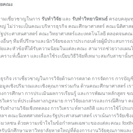
ายคณะ
ความเชี่ยวชาญในการ
รับทำวิจัย
และ
รับทำวิทยานิพนธ์
ครอบคลุมท
ญ่ ไม่ว่าจะเป็นคณะบริหารธุรกิจ คณะศึกษาศาสตร์ คณะนิติศาส
รัฐประศาสนศาสตร์ คณะวิทยาศาสตร์และเทคโนโลยี ตลอดจนคณ
อื่นๆ ทีมที่ปรึกษาและนักวิจัยของเราประกอบด้วยผู้มีประสบกา
ิจัยและหัวข้อที่ได้รับความนิยมในแต่ละคณะ สามารถช่วยวางแผนโ
เคราะห์เนื้อหา และเลือกใช้ระเบียบวิธีวิจัยที่เหมาะสมกับสาขานั้นๆ
ุรกิจ เราเชี่ยวชาญในการวิจัยด้านการตลาด การจัดการ การบัญช
้อมูลเชิงปริมาณและเชิงคุณภาพร่วมกัน ด้านคณะศึกษาศาสตร์ เราม
งการศึกษา การประเมินผลการเรียนรู้ และการพัฒนาหลักสูตร ขณ
รวิเคราะห์ประเด็นทางกฎหมาย การวิจัยเอกสารและกรณีศึกษา ค
รับทำงานวิจัยเชิงทดลอง การวิเคราะห์ทางสถิติ และการใช้โปรแ
ฯลฯ คณะนิเทศศาสตร์และรัฐประศาสนศาสตร์ เราเน้นการวิจัยเชิงส
มวลชน ด้วยความเข้าใจในข้อกำหนดเฉพาะของแต่ละคณะ foxthesi
สำหรับนักศึกษามหาวิทยาลัยหาดใหญ่ที่ต้องการงานวิจัยคุณภาพแล