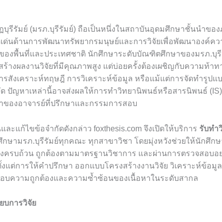
บุรีรัมย์ (มรภ.บุรีรัมย์) ถือเป็นหนึ่งในสถาบันอุดมศึกษาชั้นนำข
ดเด่นด้านการพัฒนาทรัพยากรมนุษย์และการวิจัยเพื่อพัฒนาองค์ความ
ของพื้นที่และประเทศชาติ นักศึกษาระดับบัณฑิตศึกษาของมรภ.บุร
สร้างผลงานวิจัยที่มีคุณภาพสูง แต่บ่อยครั้งต้องเผชิญกับความท้าท
ารสังเคราะห์ทฤษฎี การวิเคราะห์ข้อมูล หรือแม้แต่การจัดทำรู
ัด ปัญหาเหล่านี้อาจส่งผลให้การทำวิทยานิพนธ์หรือสารนิพนธ์ (IS)
ณาของอาจารย์ที่ปรึกษาและกรรมการสอบ
นุนและแก้ไขข้อจำกัดดังกล่าว foxthesis.com จึงเปิดให้บริการ
รับทำว
ศึกษามรภ.บุรีรัมย์ทุกคณะ ทุกสาขาวิชา โดยมุ่งหวังช่วยให้นักศ
างครบถ้วน ถูกต้องตามมาตรฐานวิชาการ และผ่านการตรวจสอบอย่
งแต่การให้คำปรึกษา ออกแบบโครงสร้างงานวิจัย วิเคราะห์ข้อมูล 
อบความถูกต้องและความซ้ำซ้อนของเนื้อหาในระดับสากล
บการวิจัย