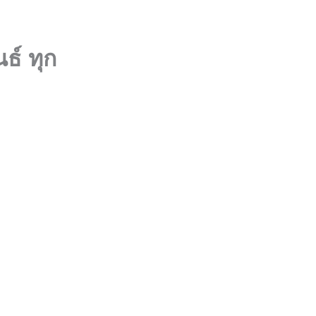
นธ์ ทุก