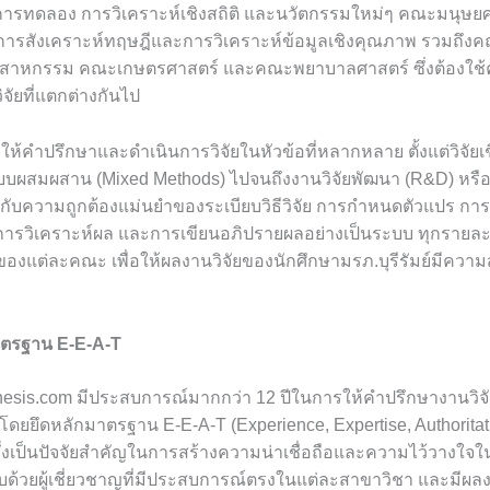
้นการทดลอง การวิเคราะห์เชิงสถิติ และนวัตกรรมใหม่ๆ คณะมนุษย
นการสังเคราะห์ทฤษฎีและการวิเคราะห์ข้อมูลเชิงคุณภาพ รวมถึงค
สาหกรรม คณะเกษตรศาสตร์ และคณะพยาบาลศาสตร์ ซึ่งต้องใช้
ัยที่แตกต่างกันไป
้คำปรึกษาและดำเนินการวิจัยในหัวข้อที่หลากหลาย ตั้งแต่วิจัยเชิ
บบผสมผสาน (Mixed Methods) ไปจนถึงงานวิจัยพัฒนา (R&D) หรือก
ับความถูกต้องแม่นยำของระเบียบวิธีวิจัย การกำหนดตัวแปร การ
 การวิเคราะห์ผล และการเขียนอภิปรายผลอย่างเป็นระบบ ทุกรายละ
งแต่ละคณะ เพื่อให้ผลงานวิจัยของนักศึกษามรภ.บุรีรัมย์มีความ
ตรฐาน E-E-A-T
oxthesis.com มีประสบการณ์มากกว่า 12 ปีในการให้คำปรึกษางานวิจ
โดยยึดหลักมาตรฐาน E-E-A-T (Experience, Expertise, Authoritat
ซึ่งเป็นปัจจัยสำคัญในการสร้างความน่าเชื่อถือและความไว้วางใจใ
วยผู้เชี่ยวชาญที่มีประสบการณ์ตรงในแต่ละสาขาวิชา และมีผลงาน