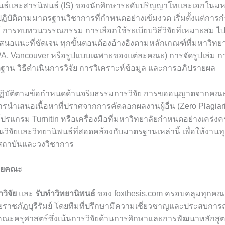
นธ์และสารนิพนธ์ (IS) ของนักศึกษาระดับปริญญาโทและเอกในมห
องปฏิบัติตามมาตรฐานวิชาการที่กำหนดอย่างเข้มงวด เริ่มตั้งแต่กา
งค์ การทบทวนวรรณกรรม การเลือกใช้ระเบียบวิธีวิจัยที่เหมาะสม 
สนอแนะที่ชัดเจน ทุกขั้นตอนต้องอ้างอิงตามหลักเกณฑ์ที่มหาวิทยา
PA, Vancouver หรือรูปแบบเฉพาะของแต่ละคณะ) การจัดรูปเล่ม ก
ิฐาน วิธีดำเนินการวิจัย การวิเคราะห์ข้อมูล และการอภิปรายผล
งปฏิบัติตามข้อกำหนดด้านจริยธรรมการวิจัย การขออนุญาตจากค
รนำเสนอเนื้อหาที่ปราศจากการคัดลอกผลงานผู้อื่น (Zero Plagiar
แกรม Turnitin หรือเครื่องมือที่มหาวิทยาลัยกำหนดอย่างเคร่งคร
วิจัยและวิทยานิพนธ์ที่สอดคล้องกับมาตรฐานเหล่านี้ เพื่อให้งานทุ
บสถาบันและวงวิชาการ
ายคณะ
วิจัย
และ
รับทำวิทยานิพนธ์
ของ foxthesis.com ครอบคลุมทุกค
ราชภัฏบุรีรัมย์ โดยทีมที่ปรึกษามีความเชี่ยวชาญและประสบการ
นคณะครุศาสตร์ซึ่งเน้นการวิจัยด้านการศึกษาและการพัฒนาหลักส