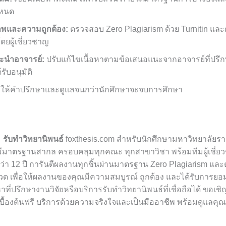
ำหนด
พและความถูกต้อง:
ตรวจสอบ Zero Plagiarism ด้วย Turnitin แ
ดยผู้เชี่ยวชาญ
ะนำอาจารย์:
ปรับแก้ไขเนื้อหาตามข้อเสนอแนะจากอาจารย์ที่ปร
ับอนุมัติ
ให้คำปรึกษาและดูแลจนกว่านักศึกษาจะจบการศึกษา
ะ
รับทำวิทยานิพนธ์
foxthesis.com สำหรับนักศึกษามหาวิทยาลัยราชภัฏ
มีมาตรฐานสากล ครอบคลุมทุกคณะ ทุกสาขาวิชา พร้อมทีมผู้เชี่ยว
า 12 ปี การันตีผลงานทุกชิ้นผ่านมาตรฐาน Zero Plagiarism แล
มงวด เพื่อให้ผลงานของคุณมีความสมบูรณ์ ถูกต้อง และได้รับการย
ี่ปรึกษางานวิจัยหรือบริการรับทำวิทยานิพนธ์ที่เชื่อถือได้ ขอเช
ษาเบื้องต้นฟรี บริการด้วยความจริงใจและเป็นมืออาชีพ พร้อมดูแลคุ