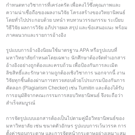
กำหนดทางวิชาการที่เคร่งครัด เพื่อคงไว้ซึ่งคุณภาพและ
ความน่าเชื่อถือของผลงานวิจัย โครงสร้างของวิทยานิพนธ์
โดยทั่วไปประกอบด้วย บทนำ ทบทวนวรรณกรรม ระเบียบ
วิธีวิจัย ผลการวิจัย อภิปรายผล สรุป และข้อเสนอแนะ พร้อม
ภาคผนวกและรายการอ้างอิง
รูปแบบการอ้างอิงนิยมใช้มาตรฐาน APA หรือรูปแบบที่
มหาวิทยาลัยกำหนดโดยเฉพาะ นักศึกษาต้องจัดทำเอกสาร
อ้างอิงอย่างถูกต้องและครบถ้วน เพื่อป้องกันการละเมิด
ลิขสิทธิ์และรักษาความถูกต้องเชิงวิชาการ นอกจากนี้ งาน
วิจัยทุกชิ้นต้องผ่านการตรวจสอบด้วยโปรแกรมป้องกันการ
คัดลอก (Plagiarism Checker) เช่น Turnitin และต้องได้รับ
การอนุมัติจากคณะกรรมการสอบวิทยานิพนธ์ จึงจะถือว่า
สำเร็จสมบูรณ์
การจัดรูปแบบเอกสารต้องเป็นไปตามคู่มือวิทยานิพนธ์ของ
มหาวิทยาลัย เช่น ขนาดตัวอักษร รูปแบบการเว้นวรรค การ
ตั้งค่าขอบกระดาษ และการจัดหน้ากระดาษอย่างเหมาะสม