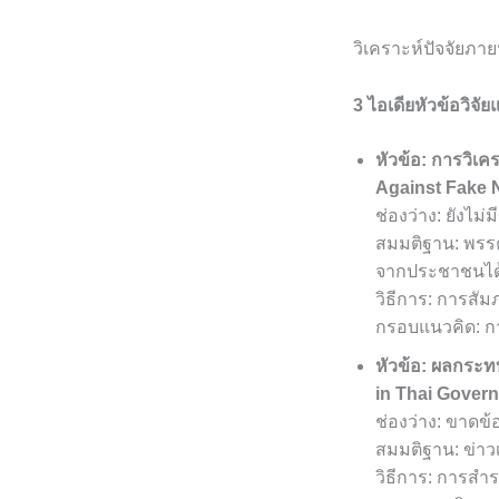
วิเคราะห์ปัจจัยภาย
3 ไอเดียหัวข้อวิจั
หัวข้อ: การวิเ
Against Fake N
ช่องว่าง: ยังไม
สมมติฐาน: พรรค
จากประชาชนได
วิธีการ: การสั
กรอบแนวคิด: ก
หัวข้อ: ผลกระท
in Thai Gover
ช่องว่าง: ขาดข้
สมมติฐาน: ข่าว
วิธีการ: การส