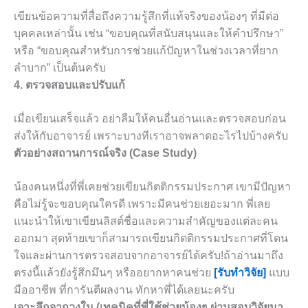
เขียนข้อความที่สื่อถึงความรู้สึกที่แท้จริงของน้องๆ ที่มีต่อ
บุคคลเหล่านั้น เช่น “ขอบคุณที่สนับสนุนและให้คำปรึกษา”
หรือ “ขอบคุณสำหรับการช่วยแก้ปัญหาในช่วงเวลาที่ยาก
ลำบาก” เป็นต้นครับ
4. ตรวจสอบและปรับแก้
เมื่อเขียนเสร็จแล้ว อย่าลืมให้คนอื่นอ่านและตรวจสอบก่อน
ส่งให้กับอาจารย์ เพราะบางทีเราอาจพลาดอะไรไปบ้างครับ
ตัวอย่างสถานการณ์จริง (Case Study)
น้องคนหนึ่งที่พี่เคยช่วยเขียนกิตติกรรมประกาศ เขามีปัญหา
คือไม่รู้จะขอบคุณใครดี เพราะมีคนช่วยเยอะมาก พี่เลย
แนะนำให้เขาเขียนลิสต์ชื่อและความสำคัญของแต่ละคน
ออกมา สุดท้ายเขาก็สามารถเขียนกิตติกรรมประกาศที่โดน
ใจและผ่านการตรวจสอบจากอาจารย์ได้ครับ!ถ้าอ่านมาถึง
ตรงนี้แล้วยังรู้สึกมึนๆ หรืออยากหาคนช่วย
[รับทำวิจัย]
แบบ
มืออาชีพ ที่การันตีผลงาน ทักหาพี่ได้เลยนะครับ
เจาะลึกจากวงใน (เทคนิคที่พี่ใช้ช่วยน้องๆ ผ่านสอบวิจัยมา