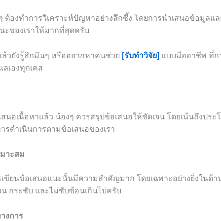
งๆ ต้องทำการวิเคราะห์ปัญหาอย่างลึกซึ้ง โดยการนำเสนอข้อมูลแล
นะของเราให้มากที่สุดครับ
แล้วยังรู้สึกมึนๆ หรืออยากหาคนช่วย
[รับทำวิจัย]
แบบมืออาชีพ ที่ก
ดูแลเองทุกเคส
ำเสนอเนื้อหาแล้ว น้องๆ ควรสรุปข้อเสนอให้ชัดเจน โดยเน้นถึงประโยช
การดำเนินการตามข้อเสนอของเรา
เหมาะสม
ขียนข้อเสนอแนะนั้นมีความสำคัญมาก โดยเฉพาะอย่างยิ่งในด้าน
จน กระชับ และไม่ซับซ้อนเกินไปครับ
นทางการ