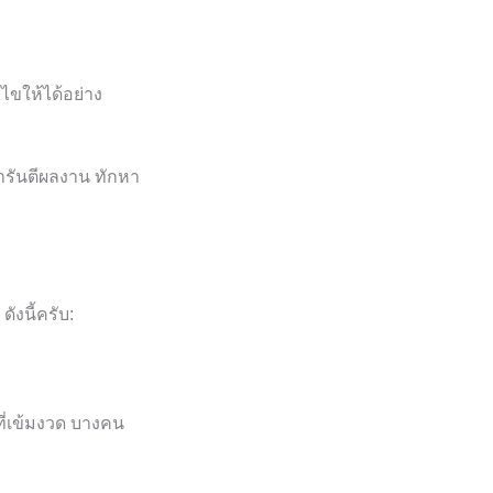
้ไขให้ได้อย่าง
ารันตีผลงาน ทักหา
ังนี้ครับ:
ี่เข้มงวด บางคน