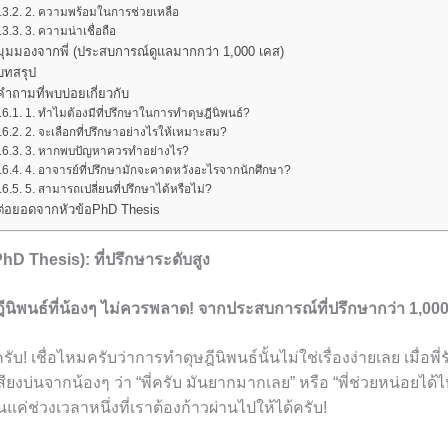
2. ความพร้อมในการช่วยเหลือ
3. ความน่าเชื่อถือ
มุมมองจากพี่ (ประสบการณ์ดูแลมากกว่า 1,000 เคส)
บทสรุป
คำถามที่พบบ่อยเกี่ยวกับ
1. ทำไมต้องมีที่ปรึกษาในการทำดุษฎีนิพนธ์?
2. จะเลือกที่ปรึกษาอย่างไรให้เหมาะสม?
3. หากพบปัญหาควรทำอย่างไร?
4. อาจารย์ที่ปรึกษามักจะคาดหวังอะไรจากนักศึกษา?
5. สามารถเปลี่ยนที่ปรึกษาได้หรือไม่?
ต่อยอดจากหัวข้อPhD Thesis
PhD Thesis): ที่ปรึกษาระดับสูง
ีนิพนธ์ที่น้องๆ ไม่ควรพลาด! จากประสบการณ์ที่ปรึกษากว่า 1,00
ับ! เชื่อไหมครับว่าการทำดุษฎีนิพนธ์นั้นไม่ใช่เรื่องง่ายเลย เมื่อพี
เสียงบ่นจากน้องๆ ว่า “พี่ครับ มันยากมากเลย” หรือ “พี่ช่วยหน่อยได้
ป็นแค่ช่วงเวลาหนึ่งที่เราต้องก้าวผ่านไปให้ได้ครับ!