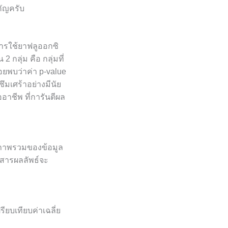
คัญครับ
การใช้ยาฟลูออกซิ
 กลุ่ม คือ กลุ่มที่
ลอยพบว่าค่า p-value
ึมเศร้าอย่างมีนัย
อาชีพ ที่การันตีผล
ห็นภาพรวมของข้อมูล
อสารผลลัพธ์จะ
รียบเทียบค่าเฉลี่ย