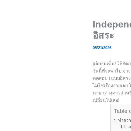
Skip
to
content
Independe
อิสระ
05/21/2026
[เลิกงมเข็ม! วิธีจั
วันนี้พี่จะพาไปเจาะ
ทดสอบ t แบบอิสระ ท
ไม่ใช่เรื่องง่ายเ
ภาษาต่างดาวสำหรับ
เปลี่ยนไปเลย!
Table 
ทำความ
แน