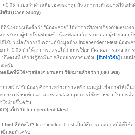
e < 0.05 ก็แปลว่าค่าเฉลี่ยของสองกลุ่มนั้นแตกต่างกันอย่างมีนัยสำ
์จริง (Case Study)
ิที่น้องคนหนึ่งชื่อว่า “น้องพลอย” ได้ทำการศึกษาเกี่ยวกับผลของ
การรักษาผู้ป่วยโรคซึมเศร้า น้องพลอยมีการแบ่งกลุ่มผู้ป่วยออกเป็น 2
่ได้ใช้ยาเมื่อทำการวิเคราะห์ข้อมูลด้วย Independent t-test น้องพ
งน้อยกว่า 0.05 ทำให้สามารถสรุปได้ว่าการใช้ยามีผลต่อการลดอาการซ
าถึงตรงนี้แล้วยังรู้สึกมึนๆ หรืออยากหาคนช่วย
[รับทำวิจัย]
แบบมือ
ยนะครับ
คนิคที่พี่ใช้ช่วยน้องๆ ผ่านสอบวิจัยมาแล้วกว่า 1,000 เคส)
่อยากแชร์ให้กับน้องๆ คือการสร้างกราฟหรือแผนภูมิ เพื่อช่วยให้เ
พาะการเปรียบเทียบค่าเฉลี่ยของสองกลุ่ม การใช้กราฟช่วยในการสื่
าใจง่ายขึ้นครับ
AQ) เกี่ยวกับ Independent t-test
 t-test คืออะไร?
Independent t-test เป็นวิธีการทดสอบสถิติที่ใช้เป
่ขึ้นต่อกันครับ