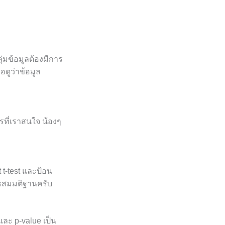
ุ่มข้อมูลต้องมีการ
่อดูว่าข้อมูล
รที่เราสนใจ น้องๆ
 t-test และป้อน
เสธสมมติฐานครับ
 และ p-value เป็น