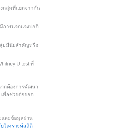
างกลุ่มที่แยกจากกัน
งมีการแจกแจงปกติ
ุ่มมีนัยสำคัญหรือ
itney U test ที่
้ หากต้องการพัฒนา
เพื่อช่วยต่อยอด
สระและข้อมูลผ่าน
ับวิเคราะห์สถิติ