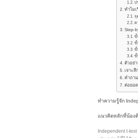
ป
ทำไมเร
จุ
คว
Step-b
ข
ขั
ขั
ขั
ตัวอย่
เจาะลึ
คำถามท
ต่อยอด
ทำความรู้จัก Inde
แนวคิดหลักที่น้องต
Independent t-test