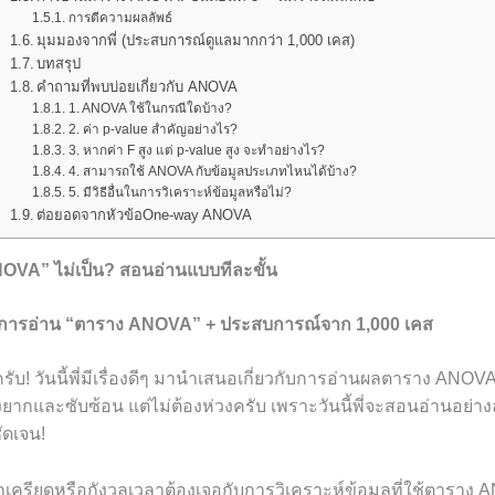
การตีความผลลัพธ์
มุมมองจากพี่ (ประสบการณ์ดูแลมากกว่า 1,000 เคส)
บทสรุป
คำถามที่พบบ่อยเกี่ยวกับ ANOVA
1. ANOVA ใช้ในกรณีใดบ้าง?
2. ค่า p-value สำคัญอย่างไร?
3. หากค่า F สูง แต่ p-value สูง จะทำอย่างไร?
4. สามารถใช้ ANOVA กับข้อมูลประเภทไหนได้บ้าง?
5. มีวิธีอื่นในการวิเคราะห์ข้อมูลหรือไม่?
ต่อยอดจากหัวข้อOne-way ANOVA
OVA” ไม่เป็น? สอนอ่านแบบทีละขั้น
งจากการอ่าน “ตาราง ANOVA” + ประสบการณ์จาก 1,000 เคส
รับ! วันนี้พี่มีเรื่องดีๆ มานำเสนอเกี่ยวกับการอ่านผลตาราง ANO
ที่ยุ่งยากและซับซ้อน แต่ไม่ต้องห่วงครับ เพราะวันนี้พี่จะสอนอ่านอย่าง
ัดเจน!
ครียดหรือกังวลเวลาต้องเจอกับการวิเคราะห์ข้อมูลที่ใช้ตาราง ANO