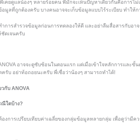
ี่เคยดูแลน้องๆ หลายร้อยคน พี่มักจะเห็นปัญหาเดียวกันคือการไม
อมูลที่ถูกต้องครับ บางคนอาจจะเก็บข้อมูลแบบไร้ระเบียบ ทำให้กา
ทำการสำรวจข้อมูลก่อนการทดลองให้ดี และอย่าลืมสื่อสารกับอาจารย
้ชัดเจนครับ
NOVA อาจจะดูซับซ้อนในตอนแรก แต่เมื่อเข้าใจหลักการและขั้น
ิดครับ อย่าท้อถอยนะครับ พี่เชื่อว่าน้องๆ สามารถทำได้!
ี่ยวกับ ANOVA
ณีใดบ้าง?
้องการเปรียบเทียบค่าเฉลี่ยของกลุ่มข้อมูลหลายกลุ่ม เพื่อดูว่ามี