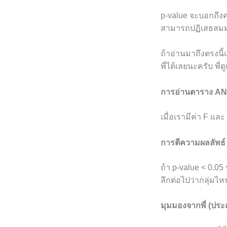
p-value จะบอกถึงคว
สามารถปฏิเสธสมมต
ถ้าอ่านมาถึงตรงนี้
พี่ได้เลยนะครับ พี่
การอ่านตาราง ANOV
เมื่อเรามีค่า F แล
การตีความผลลัพธ์
ถ้า p-value < 0.0
ลึกต่อไปว่ากลุ่มไ
มุมมองจากพี่ (ปร