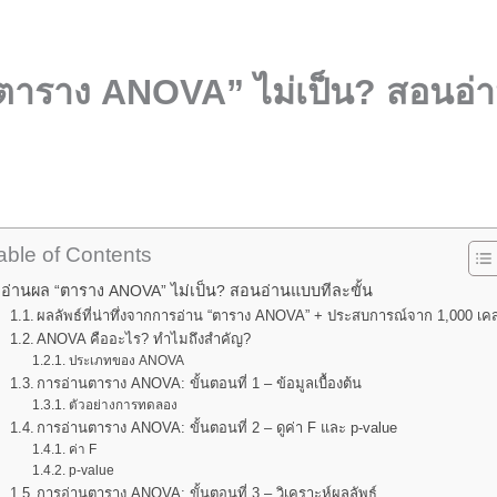
ตาราง ANOVA” ไม่เป็น? สอนอ่
able of Contents
อ่านผล “ตาราง ANOVA” ไม่เป็น? สอนอ่านแบบทีละขั้น
ผลลัพธ์ที่น่าทึ่งจากการอ่าน “ตาราง ANOVA” + ประสบการณ์จาก 1,000 เค
ANOVA คืออะไร? ทำไมถึงสำคัญ?
ประเภทของ ANOVA
การอ่านตาราง ANOVA: ขั้นตอนที่ 1 – ข้อมูลเบื้องต้น
ตัวอย่างการทดลอง
การอ่านตาราง ANOVA: ขั้นตอนที่ 2 – ดูค่า F และ p-value
ค่า F
p-value
การอ่านตาราง ANOVA: ขั้นตอนที่ 3 – วิเคราะห์ผลลัพธ์