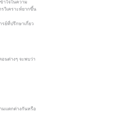
่เข้าใจในความ
รวิเคราะห์ยากขึ้น
์ที่ปรึกษาเกี่ยว
ตอนต่างๆ จะพบว่า
ความแตกต่างกันหรือ