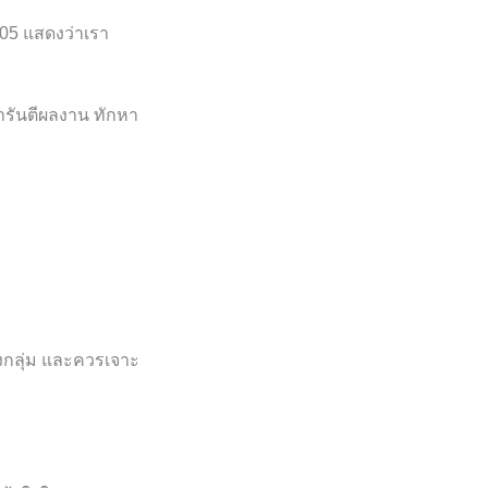
.05 แสดงว่าเรา
ารันตีผลงาน ทักหา
งกลุ่ม และควรเจาะ