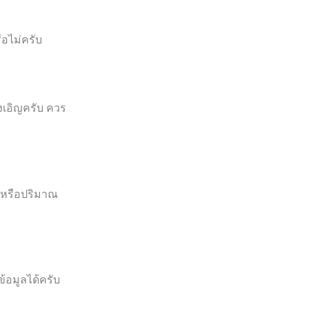
ือไม่ครับ
ังเอิญครับ ควร
ง หรือปริมาณ
้อมูลได้ครับ