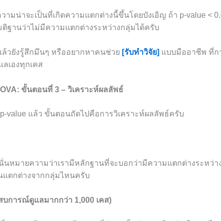
ามน่าจะเป็นที่เกิดความแตกต่างนี้ขึ้นโดยบังเอิญ ถ้า p-value < 0
ิฐานว่าไม่มีความแตกต่างระหว่างกลุ่มได้ครับ
แล้วยังรู้สึกมึนๆ หรืออยากหาคนช่วย
[รับทำวิจัย]
แบบมืออาชีพ ที่ก
ดูแลเองทุกเคส
A: ขั้นตอนที่ 3 – วิเคราะห์ผลลัพธ์
ะ p-value แล้ว ขั้นตอนถัดไปคือการวิเคราะห์ผลลัพธ์ครับ
5 นั่นหมายความว่าเรามีหลักฐานที่จะบอกว่ามีความแตกต่างระหว่า
หนแตกต่างจากกลุ่มไหนครับ
ะสบการณ์ดูแลมากกว่า 1,000 เคส)