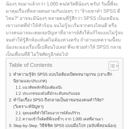
น้องๆ จบมาแล้วกว่า 1,000 คน!สวัสดีน้องๆ ครับ! วันนี้พี่จะ
มาคุยเรื่องที่หลายคนถามกันบ่อยๆ ว่า “จ้างเขาทำ SPSS ดี
ไหม?” อาจจะมีน้องๆ หลายคนที่รู้สึกว่า SPSS เป็นเหมือน
เขาวงกตที่ทำให้หัวร้อน จนไม่รู้จะเริ่มจากตรงไหนดี หรือ
บางคนอาจจะเคยเจอปัญหาที่อาจารย์สั่งให้แก้ไขแบบไม่รู้จบ
จนทำให้รู้สึกท้อแท้แต่ไม่ต้องห่วงครับ ถ้าอ่านบทความนี้จบ
น้องจะมองเรื่องนี้เปลี่ยนไปเลย! พี่จะช่วยทำให้ SPSS กลาย
เป็นเพื่อนที่ดี ไม่ใช่ศัตรูอีกต่อไป!
Table of Contents
ทำความรู้จัก SPSS แบบไม่ต้องเปิดพจนานุกรม (เจาะลึก
นิยามและประเภท)
แนวคิดหลักที่น้องต้องเป๊ะ
ประเภทของมันที่มักจะสับสนกันบ่อย
ทำไมเรื่อง SPSS ถึงกลายเป็นยาขมของคนทำวิจัย?
(วิเคราะห์ปัญหา)
จุดบอดที่ทำให้โดนอาจารย์สั่งแก้รัวๆ
ความเข้าใจผิดที่พี่เจอซ้ำๆ จาก 1,000 เคสที่ผ่านมา
Step-by-Step: วิธีพิชิต SPSS แบบมือโปร (ฉบับพี่สอนน้อง)