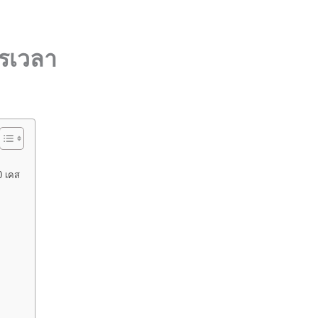
ารเวลา
0 เคส