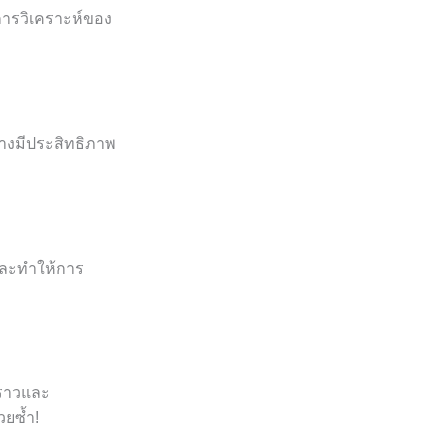
้การวิเคราะห์ของ
่างมีประสิทธิภาพ
 และทำให้การ
งราวและ
วยซ้ำ!