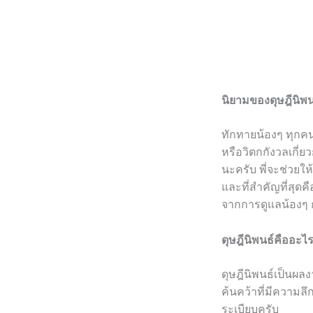
นิยามของดุษฎีนิพน
ทักทายน้องๆ ทุกคนค
หรือวิตกกังวลเกี่
นะครับ พี่จะช่วยใ
และที่สำคัญที่สุดคื
จากการดูแลน้องๆ ก
ดุษฎีนิพนธ์คืออะไ
ดุษฎีนิพนธ์เป็นผล
ค้นคว้าที่มีความล
ระเบียบครับ