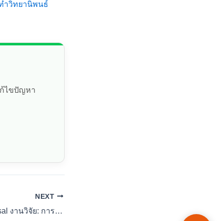
ทำวิทยานิพนธ์
แก้ไขปัญหา
NEXT
วิธีการเขียน Proposal งานวิจัย: การวางแผนโครงร่าง