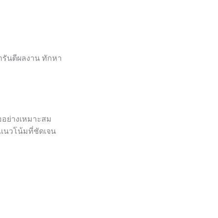
ารันตีผลงาน ทักหา
นออย่างเหมาะสม
แนวโน้มที่ชัดเจน